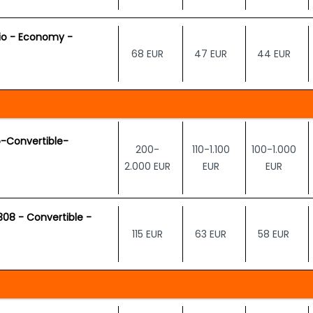
lio - Economy -
68 EUR
47 EUR
44 EUR
-Convertible-
200-
110-1.100
100-1.000
2.000 EUR
EUR
EUR
08 - Convertible -
115 EUR
63 EUR
58 EUR