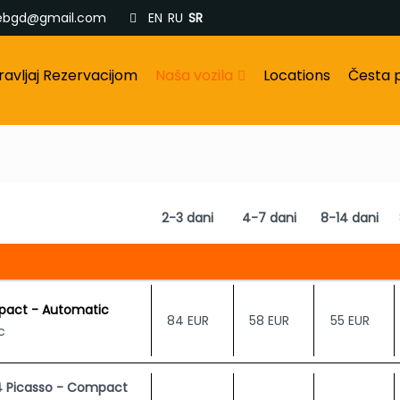
ebgd@gmail.com
EN
RU
SR
ravljaj Rezervacijom
Naša vozila
Locations
Česta p
2-3 dani
4-7 dani
8-14 dani
pact - Automatic
84 EUR
58 EUR
55 EUR
c
4 Picasso - Compact