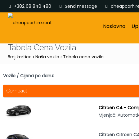
+382 68 840 480
Send message
cheapcarhir
Naslovna
Up
Tabela Cena Vozila
Broj kartice
›
Naša vozila
›
Tabela cena vozila
Vozilo / Cijena po danu:
Compact
Citroen C4 - Com
Mjenjač: Automati
Citroen Citroen C